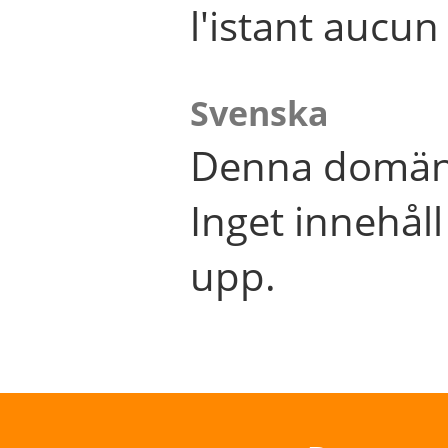
l'istant aucu
Svenska
Denna domän 
Inget innehål
upp.